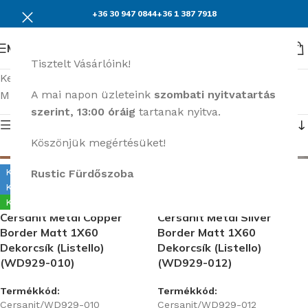
+36 30 947 0844
+36 1 387 7918
Menü
Tisztelt Vásárlóink!
Kezdőlap
Burkolatok
Cersanit Manzila
A mai napon üzleteink
szombati nyitvatartás
Mind a(z) 4 találat megjelenítve
szerint, 13:00 óráig
tartanak nyitva.
Termék menü
Köszönjük megértésüket!
Kiállítva Alkotás úton
Kiállítva Alkotás úton
Rustic Fürdőszoba
Kiállítva Kunigunda útján
Kiállítva Kunigunda útján
Készleten
Készleten
Cersanit Metal Copper
Cersanit Metal Silver
Border Matt 1X60
Border Matt 1X60
Dekorcsík (Listello)
Dekorcsík (Listello)
(WD929-010)
(WD929-012)
Termékkód:
Termékkód:
Cersanit/WD929-010
Cersanit/WD929-012