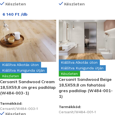
Készleten
Készleten
6 140
Ft
/db
Kiállítva Alkotás úton
Kiállítva Alkotás úton
Kiállítva Kunigunda útján
Kiállítva Kunigunda útján
Készleten
Készleten
Cersanit Sandwood Beige
Cersanit Sandwood Cream
18,5X59,8 cm fahatású
18,5X59,8 cm gres padlólap
gres padlólap (W484-001-
(W484-003-1)
1)
Termékkód:
Termékkód:
Cersanit/W484-003-1
Cersanit/W484-001-1
Készleten