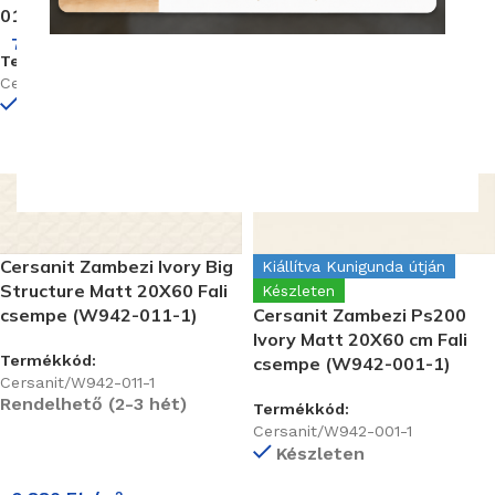
013)
7 570
Ft
/m
2
Termékkód:
Cersanit/WD942-013
Készleten
Cersanit Zambezi Ivory Big
Kiállítva Kunigunda útján
Structure Matt 20X60 Fali
Készleten
csempe (W942-011-1)
Cersanit Zambezi Ps200
Ivory Matt 20X60 cm Fali
Termékkód:
csempe (W942-001-1)
Cersanit/W942-011-1
Rendelhető (2-3 hét)
Termékkód:
Cersanit/W942-001-1
Készleten