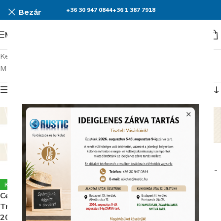
+36 30 947 0844
+36 1 387 7918
Bezár
Menü
Kezdőlap
Burkolatok
Cersanit Zambezi
Mind a(z) 7 találat megjelenítve
Termék menü
Cersanit Zambezi Ivory
Small Structure Matt
20X60 Fali csempe (W942-
012-1)
Készleten
Cersanit Zambezi Ivory
Termékkód:
Trapeze Mosaic Matt
Cersanit/W942-012-1
20X29,9 Mozaik (WD942-
Rendelhető (2-3 hét)