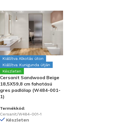
Kiállítva Alkotás úton
Kiállítva Kunigunda útján
Készleten
Cersanit Sandwood Beige
18,5X59,8 cm fahatású
gres padlólap (W484-001-
1)
Termékkód:
Cersanit/W484-001-1
Készleten