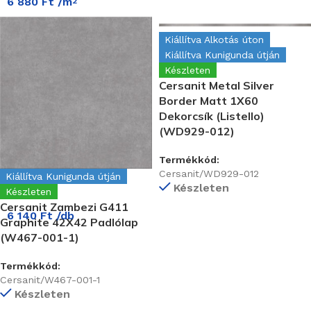
6 880
Ft
/m
2
Kiállítva Alkotás úton
Kiállítva Kunigunda útján
Készleten
Cersanit Metal Silver
Border Matt 1X60
Dekorcsík (Listello)
(WD929-012)
Termékkód:
Cersanit/WD929-012
Kiállítva Kunigunda útján
Készleten
Készleten
Cersanit Zambezi G411
6 140
Ft
/db
Graphite 42X42 Padlólap
(W467-001-1)
Termékkód:
Cersanit/W467-001-1
Készleten